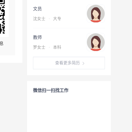
文员
沈女士
·
大专
教师
息
罗女士
·
本科
查看更多简历
微信扫一扫找工作