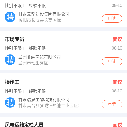
郑池 发布 [操作工 ] 招聘信息
08-10
性别不限
经验不限
经理 发布 [风电运维定检人员 ] 招聘信息
经理 发布 [总经理行政司机 ] 招聘信息
甘肃云鼎建设集团有限公司
【甘肃国源工程设计咨询有限公司 】 强势入驻
申请
咸阳市长武县长美国际
市场专员
面议
08-10
性别不限
经验不限
兰州菲纳商贸有限公司
申请
兰州市七里河区
操作工
面议
08-10
性别不限
经验不限
甘肃清泉生物科技有限公司
申请
甘肃高台县罗城镇盐池工业园区经五路西侧
风电运维定检人员
面议