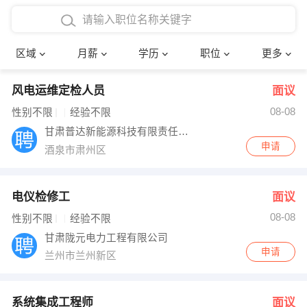
4000-5000元
本科
行政后勤
建筑装潢
确定
区域
月薪
学历
职位
更多
5000-8000元
硕士
销售岗位
教师
风电运维定检人员
面议
8000-12000元
博士
文员
护士
08-08
性别不限
经验不限
12000-20000元
财务会计
传单派发
甘肃普达新能源科技有限责任公司
申请
酒泉市肃州区
其他
超市零售
促销导购
网络IT
保健按摩
电仪检修工
面议
08-08
性别不限
经验不限
快递员
前台接待
甘肃陇元电力工程有限公司
申请
兰州市兰州新区
收银员
技术员/工程师
水电/机修
部门经理
系统集成工程师
面议