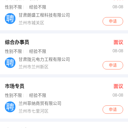
08-08
出纳
保险
性别不限
经验不限
甘肃朗盛工程科技有限公司
编辑
法律
申请
兰州市城关区
保洁
贸易采购
综合办事员
面议
跟单
理财顾问
08-08
性别不限
经验不限
甘肃陇元电力工程有限公司
其他职位
申请
兰州市兰州新区
市场专员
面议
08-08
性别不限
经验不限
兰州菲纳商贸有限公司
申请
兰州市七里河区