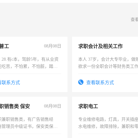
查
普工
08月08日
求职会计及相关工作
28.有c本，驾龄5年，有从业资
本人 37岁，会计大专毕业，做
能吃苦，不怕累，不怕脏，踏
欲求一份全职会计等财务类工
求稳定工作一份，保险不干
计证
看联系方式
查看联系方式
职销售类 保安
08月08日
求职电工
职兼职销售类，有广告销售经
专业维修电路，灯具，开关插
络管理员中级证书，保安类保安
水电维修，故障排除，兼职和
形象岗或幼儿园保安，维修水电