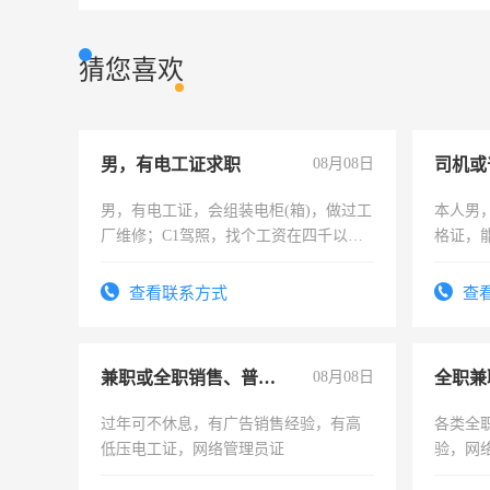
猜您喜欢
男，有电工证求职
08月08日
司机或
男，有电工证，会组装电柜(箱)，做过工
本人男，
厂维修；C1驾照，找个工资在四千以
格证，
上，枣强县以外需要有住宿，保险勿扰
实，需
电话
查看联系方式
查
兼职或全职销售、普工、维修
08月08日
全职兼
过年可不休息，有广告销售经验，有高
各类全
低压电工证，网络管理员证
验，网
队长，