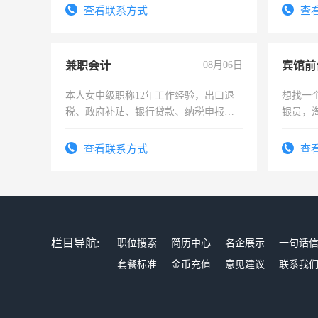
有高低
查看联系方式
查
兼职会计
08月06日
本人女中级职称12年工作经验，出口退
想找一
税、政府补贴、银行贷款、纳税申报、
银员，
为各类公司策划，设建新账，理乱账业
工，麻
务，财务咨询等业务。欲求兼职会计工
号同微
查看联系方式
查
作
栏目导航:
职位搜索
简历中心
名企展示
一句话
套餐标准
金币充值
意见建议
联系我