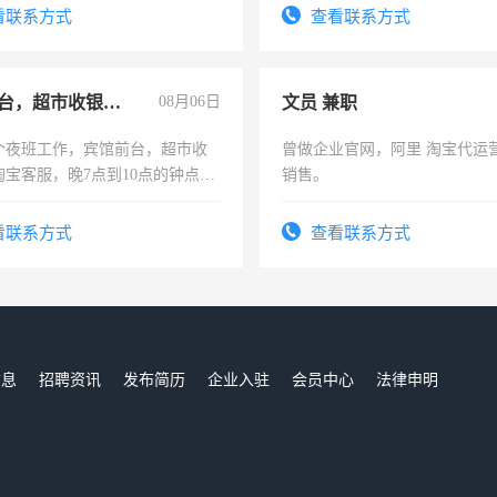
压电工证和十几年工作经验
看联系方式
查看联系方式
宾馆前台，超市收银员，淘宝客服
08月06日
文员 兼职
个夜班工作，宾馆前台，超市收
曾做企业官网，阿里 淘宝代运
淘宝客服，晚7点到10点的钟点
销售。
烦看到的老板加我微信聊，手机
信
看联系方式
查看联系方式
信息
招聘资讯
发布简历
企业入驻
会员中心
法律申明
们