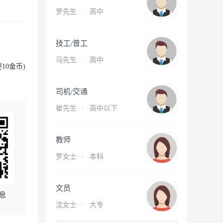
罗先生
·
高中
技工/普工
马先生
·
高中
10金币)
司机/交通
崔先生
·
高中以下
教师
罗女士
·
本科
文员
息
沈女士
·
大专